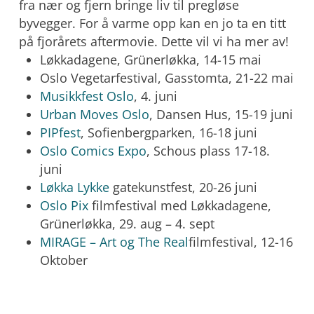
fra nær og fjern bringe liv til pregløse
byvegger. For å varme opp kan en jo ta en titt
på fjorårets aftermovie. Dette vil vi ha mer av!
Løkkadagene, Grünerløkka, 14-15 mai
Oslo Vegetarfestival, Gasstomta, 21-22 mai
Musikkfest Oslo
, 4. juni
Urban Moves Oslo
, Dansen Hus, 15-19 juni
PIPfest
, Sofienbergparken, 16-18 juni
Oslo Comics Expo
, Schous plass 17-18.
juni
Løkka Lykke
gatekunstfest, 20-26 juni
Oslo Pix
filmfestival med Løkkadagene,
Grünerløkka, 29. aug – 4. sept
MIRAGE – Art og The Real
filmfestival, 12-16
Oktober