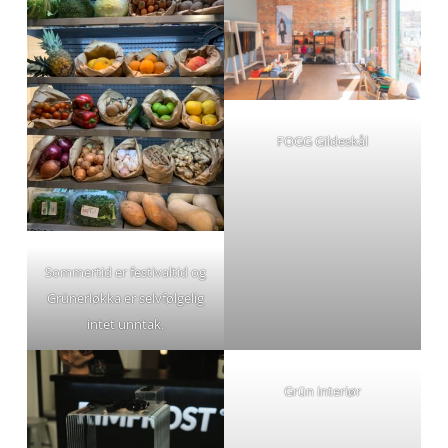
FOGG Gildeskål
Sommertid er festivaltid og
Grünerløkka er selvfølgelig
intet unntak.
Grün interiør