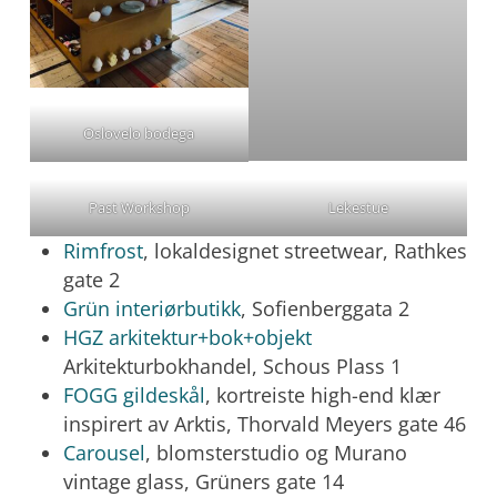
Oslovelo bodega
Past Workshop
Lekestue
Rimfrost
, lokaldesignet streetwear, Rathkes
gate 2
Grün interiørbutikk
, Sofienberggata 2
HGZ arkitektur+bok+objekt
Arkitekturbokhandel, Schous Plass 1
FOGG gildeskål
, kortreiste high-end klær
inspirert av Arktis, Thorvald Meyers gate 46
Carousel
, blomsterstudio og Murano
vintage glass, Grüners gate 14