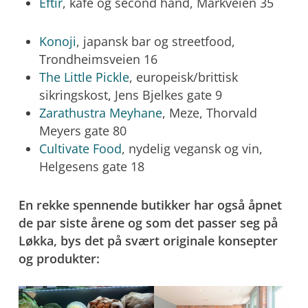
Eftir
, kafé og second hand, Markveien 35
Konoji
, japansk bar og streetfood,
Trondheimsveien 16
The Little Pickle
, europeisk/brittisk
sikringskost, Jens Bjelkes gate 9
Zarathustra Meyhane
, Meze, Thorvald
Meyers gate 80
Cultivate Food
, nydelig vegansk og vin,
Helgesens gate 18
En rekke spennende butikker har også åpnet
de par siste årene og som det passer seg på
Løkka, bys det på svært originale konsepter
og produkter: