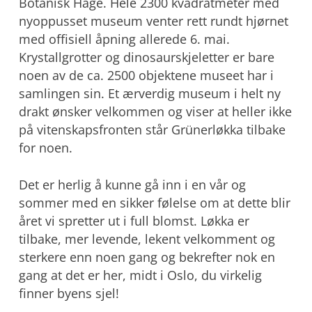
Botanisk Hage. Hele 2300 kvadratmeter med
nyoppusset museum venter rett rundt hjørnet
med offisiell åpning allerede 6. mai.
Krystallgrotter og dinosaurskjeletter er bare
noen av de ca. 2500 objektene museet har i
samlingen sin. Et ærverdig museum i helt ny
drakt ønsker velkommen og viser at heller ikke
på vitenskapsfronten står Grünerløkka tilbake
for noen.
Det er herlig å kunne gå inn i en vår og
sommer med en sikker følelse om at dette blir
året vi spretter ut i full blomst. Løkka er
tilbake, mer levende, lekent velkomment og
sterkere enn noen gang og bekrefter nok en
gang at det er her, midt i Oslo, du virkelig
finner byens sjel!