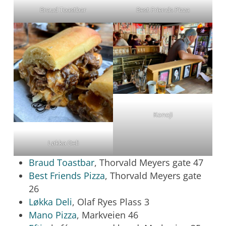
Braud Toastbar
Best Friends Pizza
Konoji
Løkka Deli
Braud Toastbar
, Thorvald Meyers gate 47
Best Friends Pizza
, Thorvald Meyers gate
26
Løkka Deli
, Olaf Ryes Plass 3
Mano Pizza
, Markveien 46