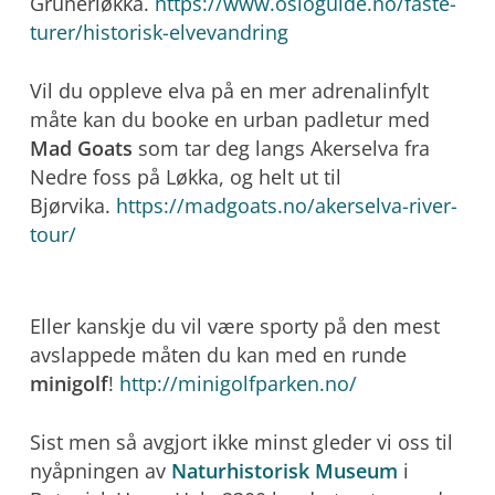
Grünerløkka.
https://www.osloguide.no/faste-
turer/historisk-elvevandring
Vil du oppleve elva på en mer adrenalinfylt
måte kan du booke en urban padletur med
Mad Goats
som tar deg langs Akerselva fra
Nedre foss på Løkka, og helt ut til
Bjørvika.
https://madgoats.no/akerselva-river-
tour/
Eller kanskje du vil være sporty på den mest
avslappede måten du kan med en runde
minigolf
!
http://minigolfparken.no/
Sist men så avgjort ikke minst gleder vi oss til
nyåpningen av
Naturhistorisk Museum
i